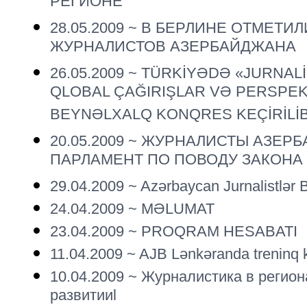
РЕГИОНЕ
28.05.2009 ~
В БЕРЛИНЕ ОТМЕТИЛ
ЖУРНАЛИСТОВ АЗЕРБАЙДЖАНА
26.05.2009 ~
TÜRKİYƏDƏ «JURNALİS
QLOBAL ÇAĞIRIŞLAR VƏ PERSPEK
BEYNƏLXALQ KONQRES KEÇİRİLİ
20.05.2009 ~
ЖУРНАЛИСТЫ АЗЕРБ
ПАРЛАМЕНТ ПО ПОВОДУ ЗАКОНА
29.04.2009 ~
Azərbaycan Jurnalistlər B
24.04.2009 ~
MƏLUMAT
23.04.2009 ~
PROQRAM HESABATI
11.04.2009 ~
AJB Lənkəranda treninq k
10.04.2009 ~
Журналистика в регион
развитииl