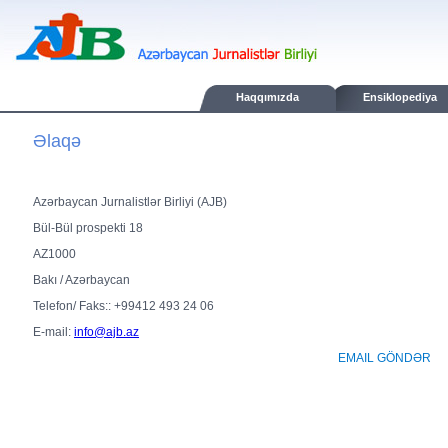
Haqqımızda
Ensiklopediya
Əlaqə
Azərbaycan Jurnalistlər Birliyi (AJB)
Bül-Bül prospekti 18
AZ1000
Bakı / Azərbaycan
Telefon/ Faks:: +99412 493 24 06
E-mail:
info@ajb.az
EMAIL GÖNDƏR