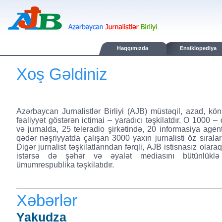
Haqqımızda
Ensiklopediya
Xoş Gəldiniz
Azərbaycan Jurnalistlər Birliyi (AJB) müstəqil, azad, kö
fəaliyyət göstərən ictimai – yaradıcı təşkilatdır. O 1000 –
və jurnalda, 25 teleradio şirkətində, 20 informasiya agent
qədər nəşriyyatda çalışan 3000 yaxın jurnalisti öz sıraları
Digər jurnalist təşkilatlarından fərqli, AJB istisnasız olaraq
istərsə də şəhər və əyalət mediasını bütünlükl
ümumrespublika təşkilatıdır.
Xəbərlər
Yakudza