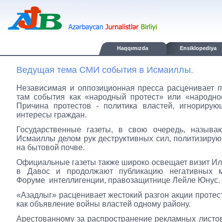
Haqqımızda
Ensiklopediya
Ведущая тема СМИ события в Исмаиллы.
Независимая и оппозиционная пресса расценивает 
там события как «народный протест» или «народно
Причина протестов - политика властей, игнорирую
интересы граждан.
Государственные газеты, в свою очередь, называ
Исмаиллы делом рук деструктивных сил, политизиру
на бытовой почве.
Официальные газеты также широко освещает визит И
в Давос и продолжают публикацию негативных 
Форуме интеллигенции, правозащитнице Лейле Юнус.
«Азадлыг» расценивает жестокий разгон акции протес
как объявление войны властей одному району.
Арестованному за распространение рекламных листов