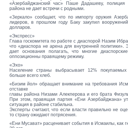
«Азербайджанский час» Паше Дадашеву, полиция 
района не дает встречи с родными.
«Зеркало» сообщает, что по импорту оружия Азерб
лидеров, в прошлом году Баку закупил вооружений
долларов.
«Экспресс»
Глава госкомитета по работе с диаспорой Назим Ибра
что «диаспора не арена для внутренней политики». 
дает основания полагать, что многие диаспорские
оппозиционны правящему режиму.
«Эхо»
Население страны выбрасывает 12% покупаемых
больше всего хлеб.
«Бизим йол» обращает внимание на требования Исм
отставке
главы района Низами Алекперова и его брата Физул
При этом, правящая партия «Ени Азербайджана» ут
ситуация в районе стабильна.
Эксперты считают, что если власти правильно не оце
то страну ожидают потрясения.
«Ени Мусават» расценивает события в Исмаилы, как г