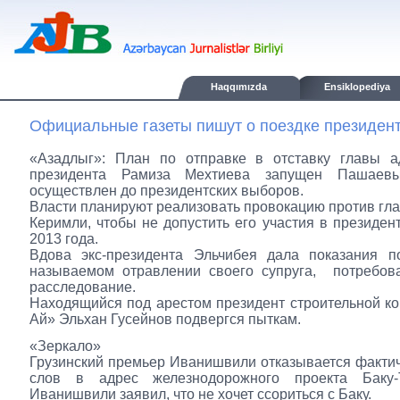
Haqqımızda
Ensiklopediya
Официальные газеты пишут о поездке президент
«Азадлыг»: План по отправке в отставку главы а
президента Рамиза Мехтиева запущен Пашаев
осуществлен до президентских выборов.
Власти планируют реализовать провокацию против г
Керимли, чтобы не допустить его участия в президен
2013 года.
Вдова экс-президента Эльчибея дала показания п
называемом отравлении своего супруга, потребова
расследование.
Находящийся под арестом президент строительной к
Ай» Эльхан Гусейнов подвергся пыткам.
«Зеркало»
Грузинский премьер Иванишвили отказывается фактич
слов в адрес железнодорожного проекта Баку-Т
Иванишвили заявил, что не хочет ссориться с Баку.