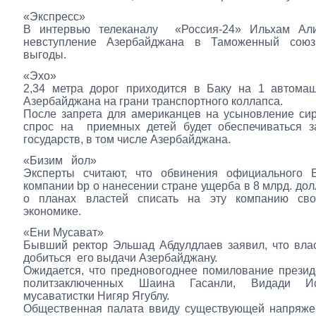
«Экспресс»
В интервью телеканалу «Россия-24» Ильхам Ал
невступление Азербайджана в Таможенный союз
выгоды.
«Эхо»
2,34 метра дорог приходится в Баку на 1 автомаш
Азербайджана на грани транспортного коллапса.
После запрета для американцев на усыновление сир
спрос на приемных детей будет обеспечиваться за
государств, в том числе Азербайджана.
«Бизим йол»
Эксперты считают, что обвинения официального 
компании bp о нанесении стране ущерба в 8 млрд. дол
о планах властей списать на эту компанию св
экономике.
«Ени Мусават»
Бывший ректор Эльшад Абдулдлаев заявил, что вла
добиться его выдачи Азербайджану.
Ожидается, что предновогоднее помилование презид
политзаключенных Шаина Гасанли, Видади И
мусаватистки Нигяр Ягублу.
Общественная палата ввиду существующей напряже