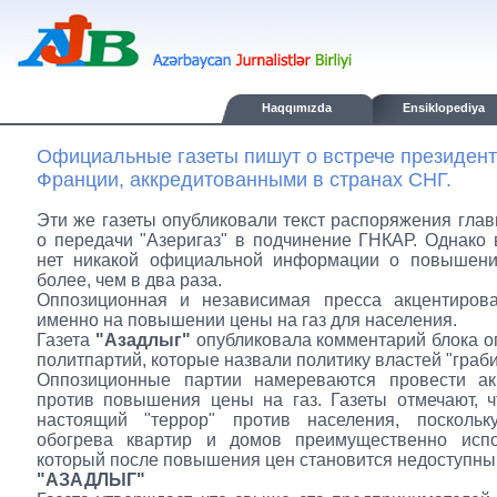
Haqqımızda
Ensiklopediya
Официальные газеты пишут о встрече президен
Франции, аккредитованными в странах СНГ.
Эти же газеты опубликовали текст распоряжения глав
о передачи "Азеригаз" в подчинение ГНКАР. Однако в
нет никакой официальной информации о повышени
более, чем в два раза.
Оппозиционная и независимая пресса акцентиров
именно на повышении цены на газ для населения.
Газета
"Азадлыг"
опубликовала комментарий блока 
политпартий, которые назвали политику властей "граби
Оппозиционные партии намереваются провести ак
против повышения цены на газ. Газеты отмечают, 
настоящий "террор" против населения, посколь
обогрева квартир и домов преимущественно испол
который после повышения цен становится недоступны
"АЗАДЛЫГ"