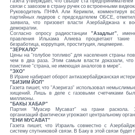
Газета утверждает, что свыше ста предпринимателей
связи с завозом в страну ручек со встроенными видео
Руководитель ПНФА Али Керимли, комментируя вс
партийных лидеров с председателем ОБСЕ, отметил
заявила, что призовет власти Азербайджана к во
демократии.
Согласно опросу радиостанции
"Азадлыг"
, имен
правления Ильхама Алиева процветают такие я
безработица, коррупция, проституция, лицемерие.
"ЗЕРКАЛО"
Цены на "голубое топливо" для населения страны п
чем в два раза. Этим самым власти доказали, что
поистине "страна, не имеющая аналогов в мире".
"ЭХО"
В Иране набирает оборот антиазербайджанская истери
"БИЗИМ ЙОЛ"
Газета пишет, что "Азеригаз" использовал немыслимы
хищений. Лишь в деле с газовыми счетчиками бы
миллионы.
"БАКЫ ХАБАР"
Партия "Муасир Мусават" на грани раскола. 
организаций фактически угрожают центральному орган
"ЕНИ МУСАВАТ"
Газета пишет, что Израиль совместно с Азербайдж
систему спутниковой связи. В Баку в этой связи будет