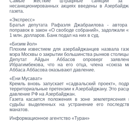
Самые жесткие штрафные санкции за 
несанкционированных акциях введены в Азербайджа
газета.
«Экспресс»
Братья депутата Рафаэля Джабраилова - автора
поправок в закон «О свободе собраний», задолжали 
1 млн. долларов. Банк подал на них в суд.
«Бизим йол»
Плохим известием для азербайджанцев назвала газ
мэра Москвы о закрытии большинства рынков столицы
Депутат Айдын Аббасов опроверг заявлен
Ибрагимбекова, что на его отца, члена «союза м
Аббаса Аббасова оказывают давление.
«Ени Мусават»
Кремль вновь запускает «садвальский проект», по
территориальные претензии к Азербайджану. Это расце
давление РФ на Азербайджан.
Газета касается положения в зоне землетрясения 
судьбы выделенных на устранение его последст
манатов.
Информационное агентство «Туран»