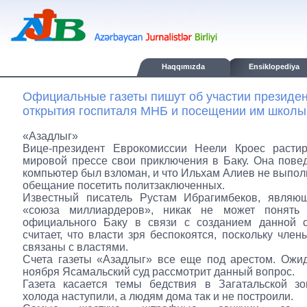
Haqqımızda
Ensiklopediya
Официальные газеты пишут об участии президе
открытия госпиталя МНБ и посещении им школы 
«Азадлыг»
Вице-президент Еврокомиссии Неели Кроес расти
мировой прессе свои приключения в Баку. Она повед
компьютер был взломан, и что Ильхам Алиев не выпол
обещание посетить политзаключенных.
Известный писатель Рустам Ибрагимбеков, являю
«союза миллиардеров», никак не может понять 
официального Баку в связи с созданием данной с
считает, что власти зря беспокоятся, поскольку член
связаны с властями.
Счета газеты «Азадлыг» все еще под арестом. Ожид
ноября Ясамальский суд рассмотрит данный вопрос.
Газета касается темы бедствия в Загатальской зо
холода наступили, а людям дома так и не построили.