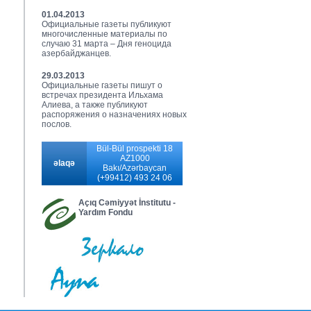
01.04.2013
Официальные газеты публикуют
многочисленные материалы по
случаю 31 марта – Дня геноцида
азербайджанцев.
29.03.2013
Официальные газеты пишут о
встречах президента Ильхама
Алиева, а также публикуют
распоряжения о назначениях новых
послов.
Bül-Bül prospekti 18
AZ1000
əlaqə
Bakı/Azərbaycan
(+99412) 493 24 06
Açıq Cəmiyyət İnstitutu -
Yardım Fondu