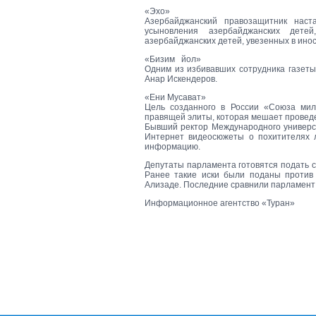
«Эхо»
Азербайджанский правозащитник наст
усыновления азербайджанских дете
азербайджанских детей, увезенных в ино
«Бизим йол»
Одним из избивавших сотрудника газет
Анар Искендеров.
«Ени Мусават»
Цель созданного в России «Союза мил
правящей элиты, которая мешает прове
Бывший ректор Международного универс
Интернет видеосюжеты о похитителях л
информацию.
Депутаты парламента готовятся подать 
Ранее такие иски были поданы против
Ализаде. Последние сравнили парламент 
Информационное агентство «Туран»