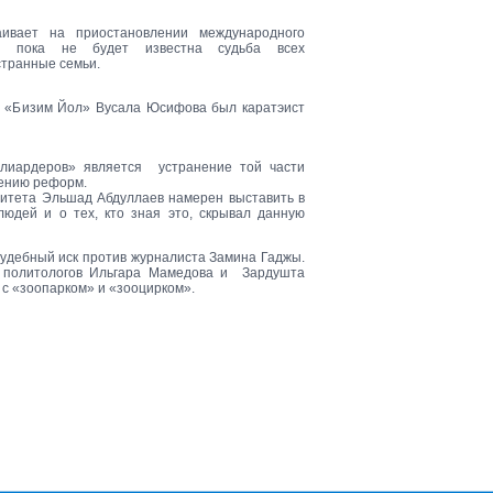
аивает на приостановлении международного
й, пока не будет известна судьба всех
странные семьи.
ы «Бизим Йол» Вусала Юсифова был каратэист
лиардеров» является устранение той части
дению реформ.
итета Эльшад Абдуллаев намерен выставить в
юдей и о тех, кто зная это, скрывал данную
судебный иск против журналиста Замина Гаджы.
 политологов Ильгара Мамедова и Зардушта
с «зоопарком» и «зооцирком».