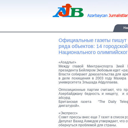
Ha
Официальные газеты пишут 
ряда объектов: 14 городско
Национального олимпийског
«Азадлыг»
Между главой Минтранспорта Зией 
президента Бейляром Эюбовым идет «раз
Власти собирают доказательства для а
в деле похищения в 2003 году Махира
университета Эльшада Абдуллаева.
Оппозиционные партии считают, что п
Азербайджану бедность и нищету, и о
абсурд.
Британская газета “The Daily Tele
диктатурой».
«Экспресс»
Совет прессы внес еще 7 газет в список р
Депупат Вахид Ахмедов утверждает, что 
обернуться проблемой для страны.