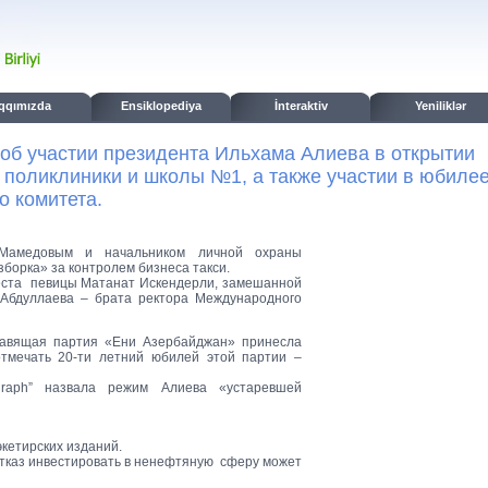
qqımızda
Ensiklopediya
İnteraktiv
Yeniliklər
об участии президента Ильхама Алиева в открытии
й поликлиники и школы №1, а также участии в юбиле
о комитета.
Мамедовым и начальником личной охраны
борка» за контролем бизнеса такси.
реста певицы Матанат Искендерли, замешанной
 Абдуллаева – брата ректора Международного
равящая партия «Ени Азербайджан» принесла
тмечать 20-ти летний юбилей этой партии –
qraph” назвала режим Алиева «устаревшей
экетирских изданий.
отказ инвестировать в ненефтяную сферу может