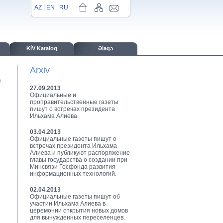
AZ
|
EN
|
RU
KİV Kataloq
Əlaqə
Arxiv
е
27.09.2013
Официальные и
проправительственные газеты
пишут о встречах президента
Ильхама Алиева.
03.04.2013
Официальные газеты пишут о
встречах президента Ильхама
Алиева и публикуют распоряжение
главы государства о создании при
Минсвязи Госфонда развития
информационных технологий.
02.04.2013
Официальные газеты пишут об
участии Ильхама Алиева в
церемонии открытия новых домов
для вынужденных переселенцев.