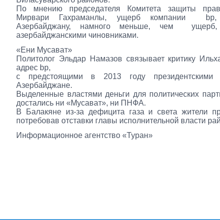
По мнению председателя Комитета защиты прав
Мирвари Гахраманлы, ущерб компании bp, 
Азербайджану, намного меньше, чем ущерб,
азербайджанскими чиновниками.
«Ени Мусават»
Политолог Эльдар Намазов связывает критику Ильх
адрес bp,
с предстоящими в 2013 году президентскими
Азербайджане.
Выделенные властями деньги для политических парт
достались ни «Мусават», ни ПНФА.
В Балакяне из-за дефицита газа и света жители п
потребовав отставки главы исполнительной власти ра
Информационное агентство «Туран»