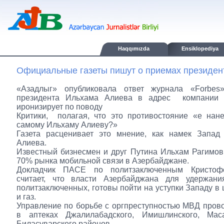
Haqqımızda
Ensiklopediya
Официальные газеты пишут о приемах президен
«Азадлыг» опубликовала ответ журнала «Forbes
президента Ильхама Алиева в адрес компании
иронизирует по поводу
Критики, полагая, что это противостояние «е нан
самому Ильхаму Алиеву?»
Газета расценивает это мнение, как намек Запад
Алиева.
Известный бизнесмен и друг Путина Ильхам Рагимов
70% рынка мобильной связи в Азербайджане.
Докладчик ПАСЕ по политзаключенным Кристоф
считает, что власти Азербайджана для удержан
политзаключенных, готовы пойти на уступки Западу в 
и газ.
Управление по борьбе с оргпреступностью МВД пров
в аптеках Джалилабадского, Имишлинского, Мас
Биласуварского районов.