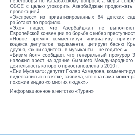
переговоры по Карабахскому вопросу, а меры сопр
ОБСЕ с целью уговорить Азербайджан продолжать 
провокацией.
«Экспресс» из приватизированных 84 детских сад
работают по профилю.
«Эхо» пишет, что Азербайджан не выполняет
Европейской конвенции по борьбе с кибер преступност
«Новое время» комментируя инициативу приняти
кодекса депутатов парламента, цитирует басню Кр
друзья, как ни садитесь, в музыканты - не годитесь».
«Бизим йол» сообщает, что генеральный прокурор 
наложил арест на здание бывшего Международного 
деятельность которого приостановлена в 2010 г.
«Ени Мусават»: депутат Гюляр Ахмедова, комментируя
видеозаписью о взятке, заявила, что она сама может 
похожие видео «о многих людях».-
Информационное агентство «Туран»