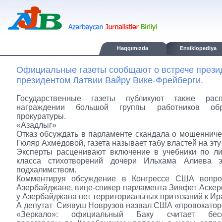
Haqqımızda
Ensiklopediya
Официальные газеты сообщают о встрече презид
президентом Латвии Вайру Вике-Фрейберги.
Государственные газеты публикуют также рас
награждении большой группы работников об
прокуратуры.
«Азадлыг»
Отказ обсуждать в парламенте скандала о мошенниче
Гюляр Ахмедовой, газета называет табу властей на эту 
Эксперты расценивают включение в учебники по ли
класса стихотворений дочери Ильхама Алиева 
подхалимством.
Комментируя обсуждение в Конгрессе США вопр
Азербайджане, вице-спикер парламента Зияфет Аскеро
у Азербайджана нет территориальных притязаний к Ир
А депутат Сиявуш Новрузов назвал США «провокатор
«Зеркало»: официальный Баку считает бес