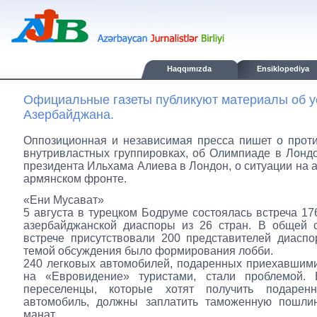
Haqqımızda
Ensiklopediya
Официальные газеты публикуют материалы об у
Азербайджана.
Оппозиционная и независимая пресса пишет о прот
внутривластных группировках, об Олимпиаде в Лондо
президента Ильхама Алиева в Лондон, о ситуации на 
армянском фронте.
«Ени Мусават»
5 августа в турецком Бодруме состоялась встреча 17
азербайджанской диаспоры из 26 стран. В общей с
встрече присутствовали 200 представителей диасп
темой обсуждения было формирования лобби.
240 легковых автомобилей, подаренных приехавшим
на «Евровидение» туристами, стали проблемой.
переселенцы, которые хотят получить подарен
автомобиль, должны заплатить таможенную пошли
манат.