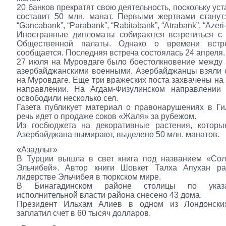
20 банков прекратят свою деятельность, поскольку ус
составит 50 млн. манат. Первыми жертвами станут:
“Gəncəbank”, “Parabank”, “Rabitəbank”, “Atrabank”, “Azeri
Иностранные дипломаты собираются встретиться с 
Общественной палаты. Однако о времени встр
сообщается. Последняя встреча состоялась 24 апреля.
27 июля на Муровдаге было боестолкновение между
азербайджанскими военными. Азербайджанцы взяли 
на Муровдаге. Еще три вражеских поста захвачены на
направлении. На Агдам-Физулинском направлении
освободили несколько сел.
Газета публикует материал о правонарушениях в Ги
речь идет о продаже соков «Жаля» за рубежом.
Из госбюджета на декоративные растения, которы
Азербайджана вымирают, выделено 50 млн. манатов.
«Азадлыг»
В Турции вышла в свет книга под названием «Сол
Эльчибей». Автор книги Шовкет Талха Апухан ра
лидерстве Эльчибея в тюркском мире.
В Бинагадинском районе столицы по указ
исполнительной власти района снесено 43 дома.
Президент Ильхам Алиев в одном из Лондонски
заплатил счет в 60 тысяч долларов.