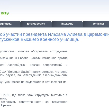
qqımızda
Ensiklopediya
İnteraktiv
Yeniliklər
об участии президента Ильхама Алиева в церемони
ускников Высшего военного училища.
ппировка, которая обстреляла сотрудников
живающие в Европе, начали кампанию против
imes” Азербайджан назван репрессивной и
США “Goldman Sachs” предупреждает, что цена
ком случае, по утверждению азербайджанских
т.
ку-Губа-Россия не выдержала и четырех лет из-
 ПАСЕ, где глава этой структуры выступил с
ении.
озложить ответственность за возможное
и Ереван.