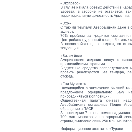
«Экспресс»
В случае начала боевых действий в Кара
Евсеева, в стороне не останется, та
территориальную целостность Армении.
«Эхо»
С такими темпами Азербайджан даже в с
эксперт.
70% проблемных кредитов составляют
Центробанка, удельный вес проблемных к
В новостройках цены падают, во втор
тенденция.
«Бизим йол»
Американские издания пишут о накал
прикаспийскими странами.
Бюджетные средства распределяются м
проекты реализуются без тендера, ра
отсюда.
«Ени Мусават»
Находящийся в заключении бывший мин
предложение официального Баку 
присоединяться к оппозиции.
Общественная палата считает нед
Азербайджану оставались Педро Агр
обращение в ПАСЕ.
За последние 7 лет на ремонт админист
700 млн. манатов, а на аграрный сек
страны, выделено лишь 250 млн. манатов
Информационное агентство «Туран»