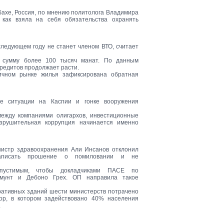
бахе, Россия, по мнению политолога Владимира
к как взяла на себя обязательства охранять
ледующем году не станет членом ВТО, считает
 сумму более 100 тысяч манат. По данным
редитов продолжает расти.
ичном рынке жилья зафиксирована обратная
е ситуации на Каспии и гонке вооружения
ежду компаниями олигархов, инвестиционные
зрушительная коррупция начинается именно
истр здравоохранения Али Инсанов отклонил
написать прошение о помиловании и не
опустимым, чтобы докладчиками ПАСЕ по
амунт и Дебоно Грех. ОП направила такое
ративных зданий шести министерств потрачено
тор, в котором задействовано 40% населения
.