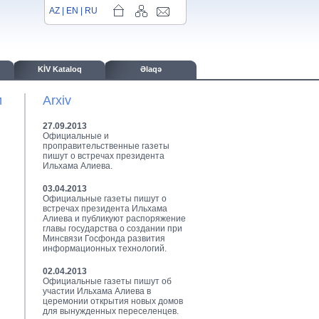
AZ
|
EN
|
RU
KİV Kataloq
Əlaqə
и
Arxiv
27.09.2013
Официальные и
проправительственные газеты
пишут о встречах президента
Ильхама Алиева.
03.04.2013
Официальные газеты пишут о
встречах президента Ильхама
Алиева и публикуют распоряжение
главы государства о создании при
Минсвязи Госфонда развития
информационных технологий.
02.04.2013
Официальные газеты пишут об
участии Ильхама Алиева в
церемонии открытия новых домов
для вынужденных переселенцев.