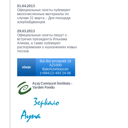
01.04.2013
Официальные газеты публикуют
многочисленные материалы по
случаю 31 марта – Дня геноцида
азербайджанцев.
29.03.2013
Официальные газеты пишут о
встречах президента Ильхама
Алиева, а также публикуют
распоряжения о назначениях новых
послов.
Bül-Bül prospekti 18
AZ1000
əlaqə
Bakı/Azərbaycan
(+99412) 493 24 06
Açıq Cəmiyyət İnstitutu -
Yardım Fondu