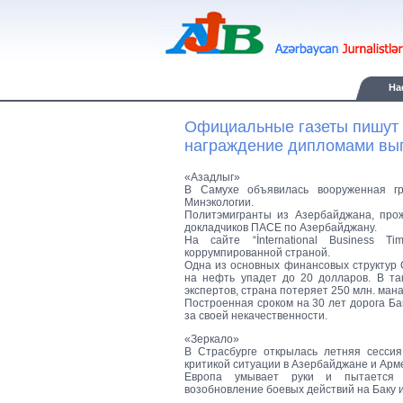
Ha
Официальные газеты пишут 
награждение дипломами вып
«Азадлыг»
В Самухе объявилась вооруженная гру
Минэкологии.
Политэмигранты из Азербайджана, про
докладчиков ПАСЕ по Азербайджану.
На сайте “İnternational Business T
коррумпированной страной.
Одна из основных финансовых структур 
на нефть упадет до 20 долларов. В та
экспертов, страна потеряет 250 млн. мана
Построенная сроком на 30 лет дорога Ба
за своей некачественности.
«Зеркало»
В Страсбурге открылась летняя сессия
критикой ситуации в Азербайджане и Арм
Европа умывает руки и пытается в
возобновление боевых действий на Баку 