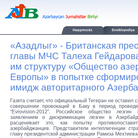
Haqqımızda
Ensiklopediya
«Азадлыг» - Британская пре
главы МЧС Талеха Гейдаров
им структуру «Общество аз
Европы» в попытке сформир
имидж авторитарного Азерб
Газета считает, что официальный Тегеран не оставил 
совершении провокаций в Баку в период проведе
“Evrovision-2012”. Российское общество лезгин
заявлением о дискриминации лезгин в Азербайд
расценивает это, как попытку противопостави
азербайджанцев. Представители интеллигенции стр
главу президентской администрации Рамиза Мехтиева