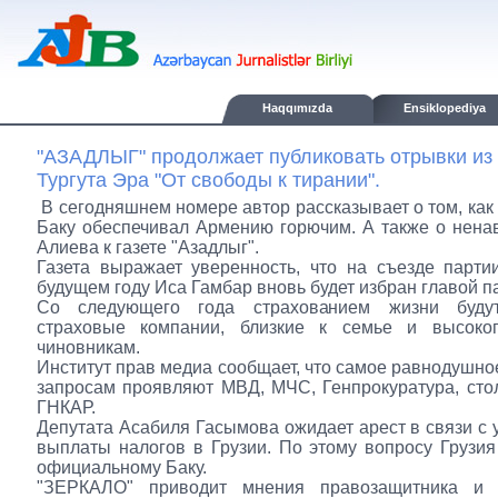
Haqqımızda
Ensiklopediya
"АЗАДЛЫГ" продолжает публиковать отрывки из 
Тургута Эра "От свободы к тирании".
В сегодняшнем номере автор рассказывает о том, ка
Баку обеспечивал Армению горючим. А также о нена
Алиева к газете "Азадлыг".
Газета выражает уверенность, что на съезде парти
будущем году Иса Гамбар вновь будет избран главой п
Со следующего года страхованием жизни будут
страховые компании, близкие к семье и высоко
чиновникам.
Институт прав медиа сообщает, что самое равнодушно
запросам проявляют МВД, МЧС, Генпрокуратура, сто
ГНКАР.
Депутата Асабиля Гасымова ожидает арест в связи с 
выплаты налогов в Грузии. По этому вопросу Грузия
официальному Баку.
"ЗЕРКАЛО" приводит мнения правозащитника и 