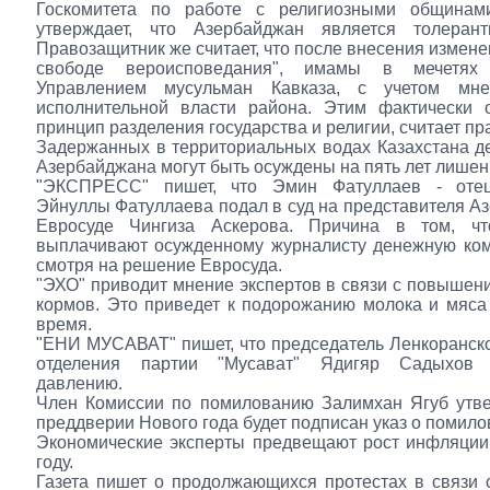
Госкомитета по работе с религиозными общинам
утверждает, что Азербайджан является толерант
Правозащитник же считает, что после внесения измене
свободе вероисповедания", имамы в мечетях 
Управлением мусульман Кавказа, с учетом мне
исполнительной власти района. Этим фактически о
принцип разделения государства и религии, считает п
Задержанных в территориальных водах Казахстана д
Азербайджана могут быть осуждены на пять лет лишен
"ЭКСПРЕСС" пишет, что Эмин Фатуллаев - отец
Эйнуллы Фатуллаева подал в суд на представителя А
Евросуде Чингиза Аскерова. Причина в том, ч
выплачивают осужденному журналисту денежную ком
смотря на решение Евросуда.
"ЭХО" приводит мнение экспертов в связи с повышен
кормов. Это приведет к подорожанию молока и мяс
время.
"ЕНИ МУСАВАТ" пишет, что председатель Ленкоранско
отделения партии "Мусават" Ядигяр Садыхов п
давлению.
Член Комиссии по помилованию Залимхан Ягуб утве
преддверии Нового года будет подписан указ о помило
Экономические эксперты предвещают рост инфляции
году.
Газета пишет о продолжающихся протестах в связи 