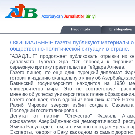
Haqqımızda
Ensiklopediya
ОФИЦИАЛЬНЫЕ газеты публикуют материалы о п
общественно-политической ситуации в стране.
"АЗАДЛЫГ" продолжает публиковать отрывки из кни
дипломата Тургута Эра "От свободы к тирании"
серьезную критику правительства Гейдара Алиева.
Газета пишет, что еще один турецкий дипломат Фа
готовит к изданию скандальную книгу об Азербайджане
Бакинский госуниверситет находится на 1950 м
университетов мира. Это не соответствует распр
мнению об успехах университета в плане образования
Газета сообщает, что в одной из воинских частей Нах
Рахиб Мирзоев зверски избил солдата Сахавата
Последний госпитализирован.
Депутат от партии "Отечество" Фазаиль Агам
основателя Азербайджанской демократической респ
Эмина Расулзаде в том, что именно он отдал Ереван а
Эксперты, говорят о Баку, как одном из самых дорогих