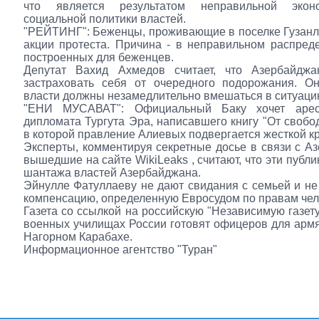
что является результатом неправильной экон
социальной политики властей.
"РЕЙТИНГ": Беженцы, проживающие в поселке Гузанлы
акции протеста. Причина - в неправильном распред
построенных для беженцев.
Депутат Вахид Ахмедов считает, что Азербайдж
застраховать себя от очередного подорожания. Он
власти должны незамедлительно вмешаться в ситуаци
"ЕНИ МУСАВАТ": Официальный Баку хочет арест
дипломата Тургута Эра, написавшего книгу "От свобод
в которой правление Алиевых подвергается жесткой кр
Эксперты, комментируя секретные досье в связи с А
вышедшие на сайте WikiLeaks , считают, что эти публ
шантажа властей Азербайджана.
Эйнулле Фатуллаеву не дают свидания с семьей и н
компенсацию, определенную Евросудом по правам чел
Газета со ссылкой на российскую "Независимую газету
военных училищах России готовят офицеров для армя
Нагорном Карабахе.
Информационное агентство "Туран"