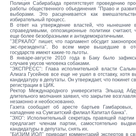
Полиция Сабирабада препятствует проведению прос
работы общественного объединения "Право и развит
выборами. Это расценивается как вмешательст
избирательный процесс.
В ответ на утверждение властей, что нынешние 
справедливыми, оппозиционные политики считают, 
еще более безобразными и антидемократичными.
"ЗЕРКАЛО" пишет, что парламент обсудит законопрое
экс-президента". Во всем мире вышедшие в от
государств имеют какие-то льготы.
В январе-августе 2010 года в Баку было зафикс
случаев укусов человека собаками.
"ЭКСПРЕСС": Глава исполнительной власти Сальян
Алиага Гусейнов все еще не ушел в отставку, хотя 
кандидатуру в депутаты. Он утверждает, что покинет с
регистрации в ЦИК.
Ректор Международного университета Эльшад Абд
длительного молчания заявил, что закрытие возглавля
незаконно и необоснованно.
Газета сообщает об аресте бартьев Гамбаровых,
нападение на Сумгаитский филиал Капитал банка".
"ЭХО": Исполнительный секретарь правящей партии
предлагает членам партии, самостоятельно выдв
кандидатуры в депутаты, снять их.
"БИЗИМ ЙОЛ" приводит комментарий экспертов в свя