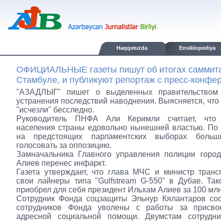
Haqqımızda
Ensiklopediya
ОФИЦИАЛЬНЫЕ газеты пишут об итогах саммита 
Стамбуле, и публикуют репортаж с пресс-конфер
"АЗАДЛЫГ" пишет о выделенных правительством
устранения последствий наводнения. Выясняется, что 
"исчезли" бесследно.
Руководитель ПНФА Али Керимли считает, что 
населения страны едовольно нынешней властью. По 
на предстоящих парламентских выборах больши
голосовать за оппозицию.
Замначальника Главного управления полиции горо
Алиев перенес инфаркт.
Газета утверждает, что глава МЧС и министр транс
свои лайнеры типа "Gulfstream G-550" в Дубае. Та
приобрел для себя президент Ильхам Алиев за 100 млн
Сотрудник Фонда соцзащиты Эльнур Кялантаров соо
сотрудников Фонда уволены с работы за присво
адресной социальной помощи. Двумстам сотрудн