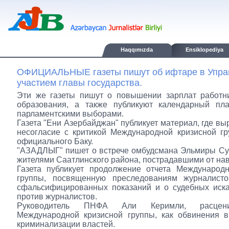
Haqqımızda
Ensiklopediya
ОФИЦИАЛЬНЫЕ газеты пишут об ифтаре в Управ
участием главы государства.
Эти же газеты пишут о повышении зарплат работн
образования, а также публикуют календарный пл
парламентскими выборами.
Газета "Ени Азербайджан" публикует материал, где вы
несогласие с критикой Международной кризисной г
официального Баку.
"АЗАДЛЫГ" пишет о встрече омбудсмана Эльмиры Су
жителями Саатлинского района, пострадавшими от на
Газета публикует продолжение отчета Международн
группы, посвященную преследованиям журналист
сфальсифицированных показаний и о судебных иска
против журналистов.
Руководитель ПНФА Али Керимли, расцени
Международной кризисной группы, как обвинения в
криминализации властей.