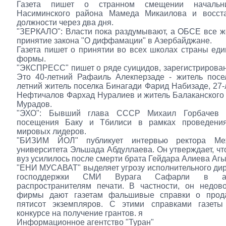
Газета пишет о странном смещении начальн
Насиминского района Мамеда Микаилова и восст
должности через два дня.
"ЗЕРКАЛО": Власти пока раздумывают, а ОБСЕ все ж
принятие закона "О диффамации" в Азербайджане.
Газета пишет о принятии во всех школах страны ед
формы.
"ЭКСПРЕСС" пишет о ряде суицидов, зарегистрирован
Это 40-летний Рафаиль Алекперзаде - житель посе
летний житель поселка Бинагади Фарид Набизаде, 27-
Нефтичалов Фархад Нуралиев и житель Балаканского
Мурадов.
"ЭХО": Бывший глава СССР Михаил Горбачев о
посещения Баку и Тбилиси в рамках проведени
мировых лидеров.
"БИЗИМ ЙОЛ" публикует интервью ректора Меж
университета Эльшада Абдуллаева. Он утверждает, чт
вуз усилилось после смерти брата Гейдара Алиева Аг
"ЕНИ МУСАВАТ" выделяет угрозу исполнительного ди
господдержки СМИ Вурага Сафарли в а
распространителям печати. В частности, он недов
фирмы дают газетам фальшивые справки о прод
пятисот экземпляров. С этими справками газеты
конкурсе на получение грантов. я
Информационное агентство "Туран"