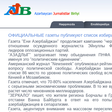
Haqqımızda
Ensiklopediya
ОФИЦИАЛЬНЫЕ газеты публикуют список избира
Газета "Ени Азербайджан" продолжает кампанию "чер
отношении осужденного журналиста Эйнуллы Ф
лидеров оппозиционных партий.
"АЗАДЛЫГ" затрагивает тему объединения ПНФА 
именуя это "политическим единением".
Американский журнал "Newsweek" опубликовал рейтинг
вопросу политической свободы. Азербайджан зан
списке 86 место по уровню политических свобод всле
Кенией и Мозамбиком.
Газета отмечает, что 70-80% населения Азербайджана
с серьезными экономическими проблемами. В то же в
растет число чиновников-миллиардеров.
"ЗЕРКАЛО" пишет, что жители региона Борчалы в Г
отставки Ванна Байбурта в ответ на его попы
азербайджанцев в сепаратизме.
Газета, акцентируя внимание на массовом пересел