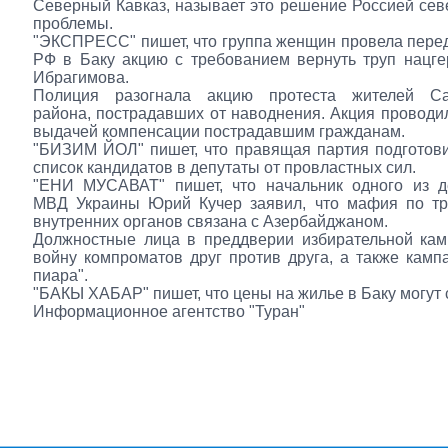
Северный Кавказ, называет это решение Россией сев
проблемы.
"ЭКСПРЕСС" пишет, что группа женщин провела пере
РФ в Баку акцию с требованием вернуть труп нацг
Ибрагимова.
Полиция разогнала акцию протеста жителей Са
района, пострадавших от наводнения. Акция проводил
выдачей компенсации пострадавшим гражданам.
"БИЗИМ ЙОЛ" пишет, что правящая партия подготов
список кандидатов в депутаты от провластных сил.
"ЕНИ МУСАВАТ" пишет, что начальник одного из д
МВД Украины Юрий Кучер заявил, что мафия по тр
внутренних органов связана с Азербайджаном.
Должностные лица в преддверии избирательной кам
войну компроматов друг против друга, а также камп
пиара".
"БАКЫ ХАБАР" пишет, что цены на жилье в Баку могут 
Информационное агентство "Туран"