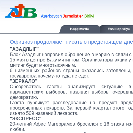
Haqqımızda
Ensiklopediya
Официоз продолжает писать о предстоящем дне
"АЗАДЛЫГ"
Блок Азадлыг направил обращение в мэрию в связи 
15 мая в центре Баку митингом. Организаторы акции у
митинг будет многотысячным.
6 низменных районов страны оказались затоплены,
государства почему-то туда не едет.
"ЗЕРКАЛО"
Обозреватель газеты анализирует ситуацию в
парламентских выборов, называя выборы очередн
демократию.
Газета публикует расследование на предмет прод
просроченных лекарств. За первый квартал этого го
изъято 509 названий лекарств.
"ЭКСПРЕСС"
20-летний Афис Магеррамов бросился с 16 этажа из-
любви.