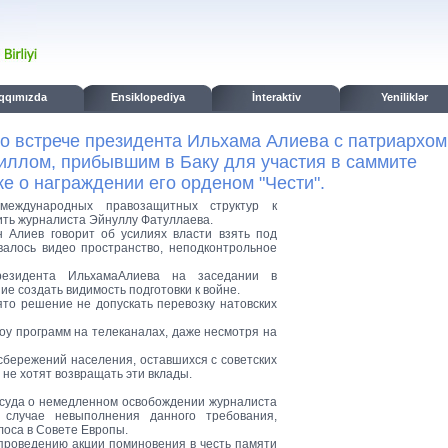
qqımızda
Ensiklopediya
İnteraktiv
Yeniliklər
о встрече президента Ильхама Алиева с патриархом
иллом, прибывшим в Баку для участия в саммите
же о награждении его орденом "Чести".
еждународных правозащитных структур к
ть журналиста Эйнуллу Фатуллаева.
 Алиев говорит об усилиях власти взять под
валось видео пространство, неподконтрольное
резидента ИльхамаАлиева на заседании в
е создать видимость подготовки к войне.
то решение не допускать перевозку натовских
у программ на телеканалах, даже несмотря на
сбережений населения, оставшихся с советских
 не хотят возвращать эти вклады.
осуда о немедленном освобождении журналиста
 случае невыполнения данного требования,
лоса в Совете Европы.
 проведению акции поминовения в честь памяти