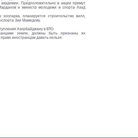
 академии. Предположительно в акции примут
Марданов и министр молодежи и спорта Азад
 зоопарка, планируется строительство вилл,
нспорта Зии Мамедову.
тупления Азербайджану в ВТО.
транцами земли, должны быть признаны их
 право иностранцам давать нельзя.