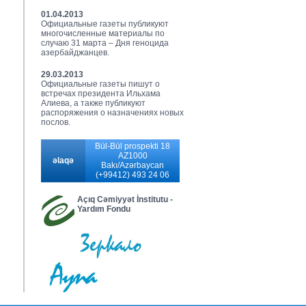
01.04.2013
Официальные газеты публикуют
многочисленные материалы по
случаю 31 марта – Дня геноцида
азербайджанцев.
29.03.2013
Официальные газеты пишут о
встречах президента Ильхама
Алиева, а также публикуют
распоряжения о назначениях новых
послов.
Bül-Bül prospekti 18
AZ1000
əlaqə
Bakı/Azərbaycan
(+99412) 493 24 06
Açıq Cəmiyyət İnstitutu -
Yardım Fondu