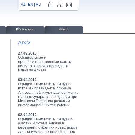
AZ
|
EN
|
RU
KİV Kataloq
Əlaqə
Arxiv
27.09.2013
Официальные и
проправительственные газеты
пишут о встречах президента
Ильхама Алиева.
03.04.2013
Официальные газеты пишут о
встречах президента Ильхама
Алиева и публикуют распоряжение
главы государства о создании при
Минсвязи Госфонда развития
информационных технологий.
02.04.2013
Официальные газеты пишут об
участии Ильхама Алиева в
церемонии открытия новых домов
для вынужденных переселенцев.