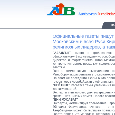
Ha
Официальные газеты пишут 
Московским и всея Руси Кир
религиозных лидеров, а так
"АЗАДЛЫГ"
пишет о требованиях м
официальному Баку немедленно освободи
Директор информагенства Turan Мехман
контроль интернет, поскольку сформиро
властям.
Газета комментирует выступление п
Минобороны, расценивая это как намерени
На этом же заседании якобы было приня
грузов через Азербайджан в Афганистан.
"РЕЙТИНГ"
касается темы увеличения шо
критику властей.
Эксперты считают, что для возвращения 
времен, нет никаких помех. Просто власти
"ЕНИ МУСАВАТ"
Эксперты, комментируя требование Евр
Эйнуллы Фатуллаева, считают, что в
Азербайджан может быть лишен права го
Газета пишет, что молодежь готовится к