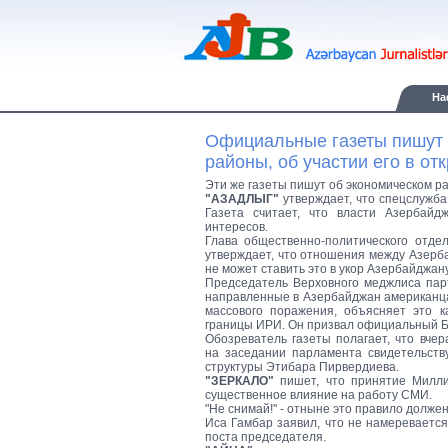
Ha
Официальные газеты пишут 
районы, об участии его в от
Эти же газеты пишут об экономическом ра
"АЗАДЛЫГ"
утверждает, что спецслужб
Газета считает, что власти Азербай
интересов.
Глава общественно-политического отде
утверждает, что отношения между Азерб
не может ставить это в укор Азербайджану
Председатель Верховного меджлиса пар
направленные в Азербайджан американц
массового поражения, объясняет это 
границы ИРИ. Он призвал официальный Ба
Обозреватель газеты полагает, что вче
на заседании парламента свидетельств
структуры Этибара Пирвердиева.
"ЗЕРКАЛО"
пишет, что принятие Милли
существенное влияние на работу СМИ.
"Не снимай!" - отныне это правило долже
Иса Гамбар заявил, что не намеревается
поста председателя.