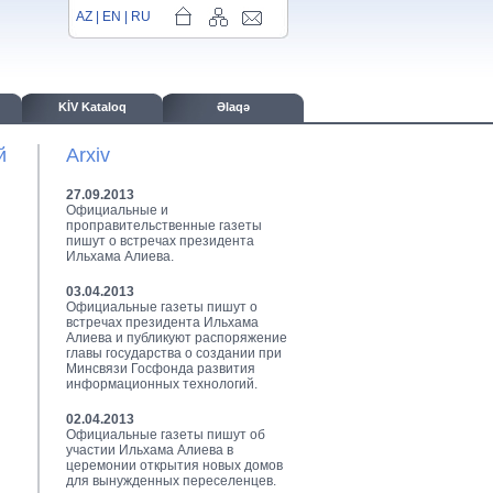
AZ
|
EN
|
RU
KİV Kataloq
Əlaqə
й
Arxiv
27.09.2013
Официальные и
проправительственные газеты
пишут о встречах президента
Ильхама Алиева.
03.04.2013
Официальные газеты пишут о
встречах президента Ильхама
Алиева и публикуют распоряжение
главы государства о создании при
Минсвязи Госфонда развития
информационных технологий.
02.04.2013
Официальные газеты пишут об
участии Ильхама Алиева в
церемонии открытия новых домов
для вынужденных переселенцев.