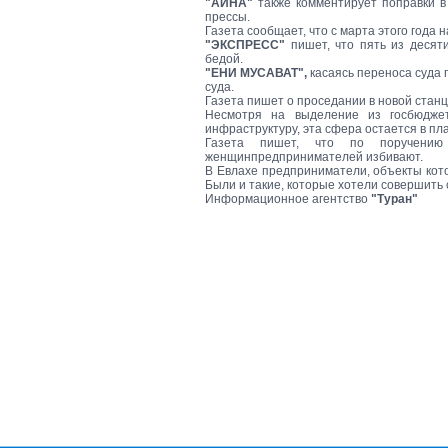
"АЙНА"
также комментирует поправки в
прессы.
Газета сообщает, что с марта этого года 
"ЭКСПРЕСС"
пишет, что пять из десят
бедой.
"ЕНИ МУСАВАТ",
касаясь переноса суда п
суда.
Газета пишет о проседании в новой станц
Несмотря на выделение из госбюдже
инфраструктуру, эта сфера остается в пл
Газета пишет, что по поручению 
женщинпредпринимателей избивают.
В Евлахе предприниматели, объекты кото
Были и такие, которые хотели совершить 
Информационное агентство
"Туран"