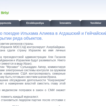
qqımızda
Ensiklopediya
İnteraktiv
Yeniliklər
о поездке Ильхама Алиева в Агдашский и Гейчайски
крытии ряда объектов.
звитии регионов страны.
а Израиля МОССАД контролирует Азербайджан.
джана сдали страну Израилю во имя личных
ла президентской администрации Али Гасанов
айджаном и Израилем будут развиваться. Никто
 (имеется в виду Иран).
тии "Мусават" Сульхаддин Акпер, комментируя
ами электронные системы контроля за оружием
как намерение США контролировать северные
ку быть готовым к жестким шагам Ирана.
рашние обсуждения деятельности "Азерэнержи"
ует о намерении властей сместить главу этой
 меджлисом поправок в закон о СМИ окажет
н помнить каждый журналист.
 становиться лидером партии после отставки с