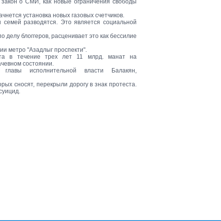
 закон о СМИ, как новые ограничения свободы
начнется установка новых газовых счетчиков.
и семей разводятся. Это является социальной
о делу блоггеров, расценивает это как бессилие
ии метро "Азадлыг проспекти".
та в течение трех лет 11 млрд. манат на
ачевном состоянии.
главы исполнительной власти Балакян,
рых сносят, перекрыли дорогу в знак протеста.
суицид.