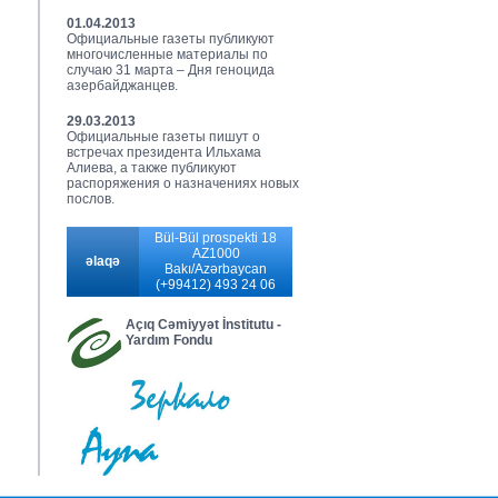
01.04.2013
Официальные газеты публикуют
многочисленные материалы по
случаю 31 марта – Дня геноцида
азербайджанцев.
29.03.2013
Официальные газеты пишут о
встречах президента Ильхама
Алиева, а также публикуют
распоряжения о назначениях новых
послов.
Bül-Bül prospekti 18
AZ1000
əlaqə
Bakı/Azərbaycan
(+99412) 493 24 06
Açıq Cəmiyyət İnstitutu -
Yardım Fondu