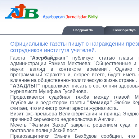
Haqqımızda
Ensiklopediya
Официальные газеты пишут о награждении пре
сотрудников института учителей.
Газета
"Азербайджан"
публикует статью главы п
администрации Рамиза Мехтиева: "Общественные и 
науки: взгляд в контексте времени". Однако 
программный характер и, скорее всего, будет иметь
влияние на общественно-политическую жизнь страны.
"АЗАДЛЫГ"
продолжает писать о состоянии здоровь
журналиста Мушфика Гусейнова.
Продолжается судебная тяжба между главой 
Усубовым и редактором газеты
"Фемида"
Эюбом Кер
считает, что министр хочет ареста журналиста.
Визит экс-премьера Великобритании и принца Эндрю
причиной серьезного недовольства в Англии.
Мечеть "Фатмаи Захра" закрыта решением суда, и
поставлен полицейский пост.
Правозащитники Эльчин Бехбудов сообщил, что