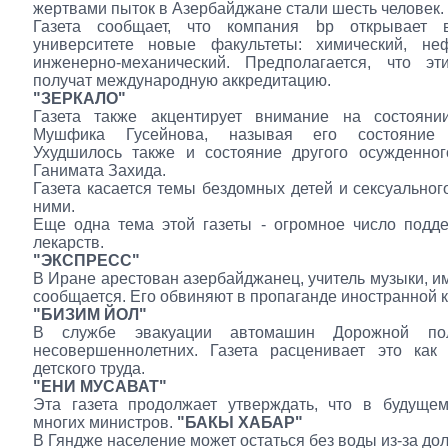
жертвами пыток в Азербайджане стали шесть человек.
Газета сообщает, что компания bp открывает 
университете новые факультеты: химический, не
инженерно-механический. Предполагается, что эт
получат международную аккредитацию.
"ЗЕРКАЛО"
Газета также акцентирует внимание на состояни
Мушфика Гусейнова, называя его состояние к
Ухудшилось также и состояние другого осужденног
Ганимата Захида.
Газета касается темы бездомных детей и сексуальног
ними.
Еще одна тема этой газеты - огромное число подд
лекарств.
"ЭКСПРЕСС"
В Иране арестован азербайджанец, учитель музыки, им
сообщается. Его обвиняют в пропаганде иностранной к
"БИЗИМ ЙОЛ"
В службе эвакуации автомашин Дорожной по
несовершеннолетних. Газета расценивает это как 
детского труда.
"ЕНИ МУСАВАТ"
Эта газета продолжает утверждать, что в будущем
многих министров.
"БАКЫ ХАБАР"
В Гяндже население может остаться без воды из-за дол