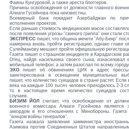
Фаины Кунгуровой, а также ареста блоггеров.
Причины освобождения от должности главного военн
Алиаги Гусейнова пока неизвестны.
Всемирный банк покидает Азербайджан по прич
исполнения проектов.
Если раньше стоимость медицинских масок составляла 
после появления угрозы "свиного гриппа" они стали сто
ЭКСПРЕСС
пишет, что община мечети "Абу-Бекр" посл
намерена вновь пройти регистрацию, однако главе 
Сулейманову мешают пройти официальную регистрац
Газета пишет о страшном инциденте в Карадагском ра
Отец, найдя насильника своего сына, изнасиловал 
мобильный телефон, а затем разослал по всему городу
ЭХО
пишет об обвинениях ЦИК в адрес прессы
заинтересована в освещении муниципальных выб
пишет, что количество суицидов в стране растет. Если 
века на каждые 100 тысяч человек приходилось 2-3 сл
то в настоящее время количество суицидов сост
случаев.
БИЗИМ ЙОЛ
считает, что освобождение от должно
военного комиссара Алиаги Гусейнова является
аккордом в его отношениях с Минобороны. Газета 
"концом войны генералов".
Газета назвала заявление замминистра иностранн
Азимова против Соединенных Штатов направленным