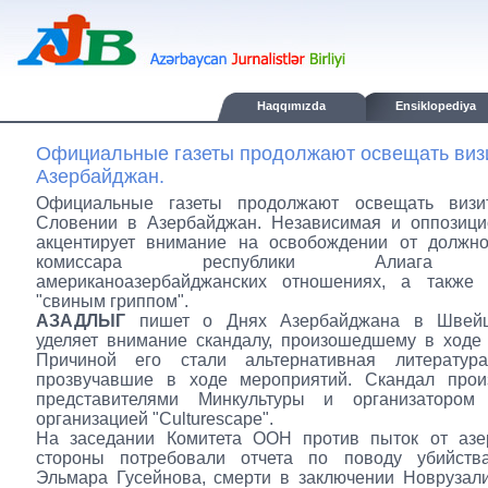
Haqqımızda
Ensiklopediya
Официальные газеты продолжают освещать визи
Азербайджан.
Официальные газеты продолжают освещать визи
Словении в Азербайджан. Независимая и оппозици
акцентирует внимание на освобождении от должно
комиссара республики Алиага Гу
американоазербайджанских отношениях, а также
"свиным гриппом".
АЗАДЛЫГ
пишет о Днях Азербайджана в Швейца
уделяет внимание скандалу, произошедшему в ходе
Причиной его стали альтернативная литератур
прозвучавшие в ходе мероприятий. Скандал про
представителями Минкультуры и организатором
организацией "Culturescape".
На заседании Комитета ООН против пыток от азе
стороны потребовали отчета по поводу убийств
Эльмара Гусейнова, смерти в заключении Новрузал