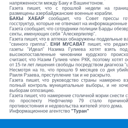
напряженности между Баку и Вашингтоном.
Газета пишет, что с прошлой недели на грани
размещены азербайджанские военные корабли.
БАКЫ ХАБАР
сообщает, что Совет прессы гот
госструктур, которые не отвечают на информационные
Газета сообщает, что сотрудники полиции Барды обезв
секты, именующих себя "Алескерлиляр".
Газета пишет, что в аптеках обнаружены поддельные в
"свиного гриппа".
ЕНИ МУСАВАТ
пишет, что редакт
газеты "Идеал" Назима Гулиева хотят взять по
высокопоставленные чиновники курдского происх
считают, что Назим Гулиев член РКК, поэтому хотят о
от 15-ти лет лишения свободы посредством диагноза 
Несмотря на то, что прошло 9 месяцев со дня убий
Раиля Рзаева, преступление так и не раскрыто.
Газета пишет, что руководство страны намерено в
полный контроль муниципальные выборы, и не хоче
выборам оппозицию.
Газета пишет, что намерение столичной мэрии снести 
по проспекту Нефтчиляр 79 стало причиной
противостояния и недовольства жителей этого дома.
Информационное агентство
"Туран"