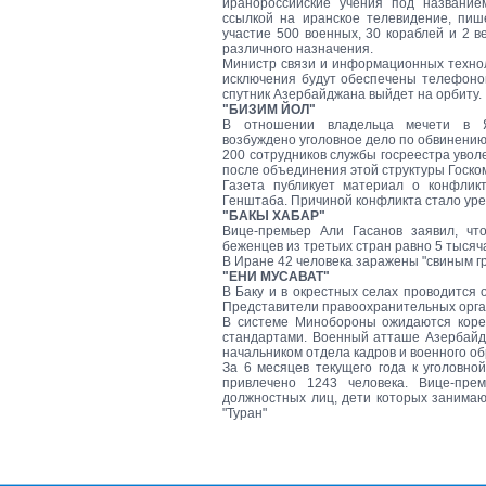
иранороссийские учения под название
ссылкой на иранское телевидение, пиш
участие 500 военных, 30 кораблей и 2 в
различного назначения.
Министр связи и информационных техноло
исключения будут обеспечены телефоном
спутник Азербайджана выйдет на орбиту.
"БИЗИМ ЙОЛ"
В отношении владельца мечети в Я
возбуждено уголовное дело по обвинению 
200 сотрудников службы госреестра увол
после объединения этой структуры Госк
Газета публикует материал о конфлик
Генштаба. Причиной конфликта стало ур
"БАКЫ ХАБАР"
Вице-премьер Али Гасанов заявил, чт
беженцев из третьих стран равно 5 тысяча
В Иране 42 человека заражены "свиным г
"ЕНИ МУСАВАТ"
В Баку и в окрестных селах проводится
Представители правоохранительных орган
В системе Минобороны ожидаются коре
стандартами. Военный атташе Азербай
начальником отдела кадров и военного о
За 6 месяцев текущего года к уголовно
привлечено 1243 человека. Вице-пре
должностных лиц, дети которых занима
"Туран"