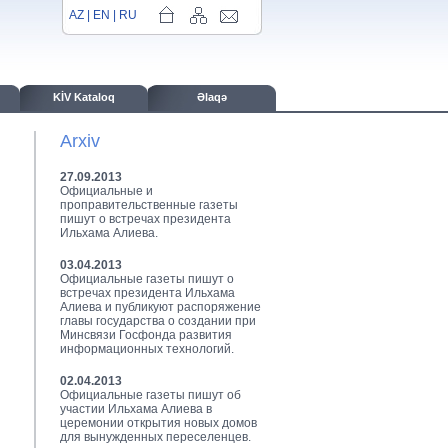
AZ
|
EN
|
RU
KİV Kataloq
Əlaqə
Arxiv
27.09.2013
Официальные и
проправительственные газеты
пишут о встречах президента
Ильхама Алиева.
03.04.2013
Официальные газеты пишут о
встречах президента Ильхама
Алиева и публикуют распоряжение
главы государства о создании при
Минсвязи Госфонда развития
информационных технологий.
02.04.2013
Официальные газеты пишут об
участии Ильхама Алиева в
церемонии открытия новых домов
для вынужденных переселенцев.