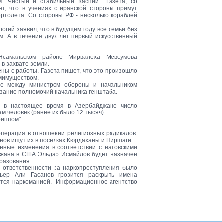
м "Чистый и стабильный Каспий". Газета, со
ет, что в учениях с иранской стороны примут
ертолета. Со стороны РФ - несколько кораблей
гий заявил, что в будущем году все семьи без
. А в течение двух лет первый искусственный
самальском районе Мирвалеха Мевсумова
в захвате земли.
ены с работы. Газета пишет, что это произошло
омимуществом.
те между министром обороны и начальником
езание полномочий начальника генштаба.
о в настоящее время в Азербайджане число
м человек (ранее их было 12 тысяч).
риппом".
 операция в отношении религиозных радикалов.
ов ищут их в поселках Кюрдаханы и Пиршаги.
нные изменения в соответствии с натовскими
джана в США Эльдар Исмайлов будет назначен
бразования.
й ответственности за наркопреступления было
мьер Али Гасанов грозится раскрыть имена
ются наркоманией. Информационное агентство