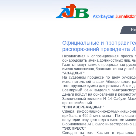
Ha
Официальные и проправител
распоряжений президента И
Независимая и оппозиционная пресса 
обнародовать имена должностных лиц, чь
Газеты пишут также о процессе над руко
имена чиновников, бравших взятки у этой
"АЗАДЛЫГ"
На судебном процессе по делу руковод
исполнительной власти Абшеронского ра
того, крупные суммы для рекламы были д
Всемирный банк выделил Минтранспорт
Деньги пойдут на обновления и реконстру
Заключенный колонии N 14 Сабухи Махм
против избиений.
"ЕНИ АЗЕРБАЙДЖАН"
Сфера информационно-коммуникационн
прибыль в 495,5 млн. манат. По словам
полугодии текущего года в системе мини
В обновление АТС было инвестировано 10,
"ЭКСПРЕСС"
Сегодня на юге Каспия в иранском 