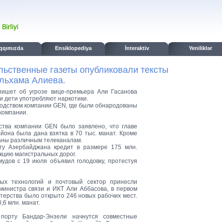
qqımızda
Ensiklopediya
İnteraktiv
Yeniliklər
ьственные газеты опубликовали тексты
льхама Алиева.
пишет об угрозе вице-премьера Али Гасанова
и дети употребляют наркотики.
водством компании GEN, где были обнародованы
 компании.
ства компании GEN было заявлено, что главе
йона была дана взятка в 70 тыс. манат. Кроме
аны различным телеканалам.
у Азербайджана кредит в размере 175 млн.
кцию магистральных дорог.
удов с 19 июля объявил голодовку, протестуя
ых технологий и почтовый сектор принесли
 министра связи и ИКТ Али Аббасова, в первом
стерства было открыто 246 новых рабочих мест.
6 млн. манат.
порту Бандар-Энзели начнутся совместные