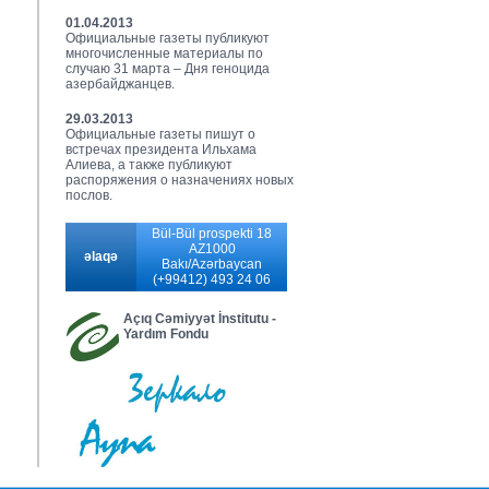
01.04.2013
Официальные газеты публикуют
многочисленные материалы по
случаю 31 марта – Дня геноцида
азербайджанцев.
29.03.2013
Официальные газеты пишут о
встречах президента Ильхама
Алиева, а также публикуют
распоряжения о назначениях новых
послов.
Bül-Bül prospekti 18
AZ1000
əlaqə
Bakı/Azərbaycan
(+99412) 493 24 06
Açıq Cəmiyyət İnstitutu -
Yardım Fondu