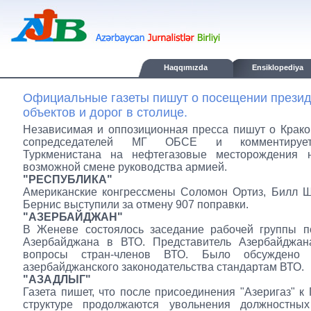
Haqqımızda
Ensiklopediya
Официальные газеты пишут о посещении презид
объектов и дорог в столице.
Независимая и оппозиционная пресса пишут о Крако
сопредседателей МГ ОБСЕ и комментирует
Туркменистана на нефтегазовые месторождения 
возможной смене руководства армией.
"РЕСПУБЛИКА"
Американские конгрессмены Соломон Ортиз, Билл Ш
Бернис выступили за отмену 907 поправки.
"АЗЕРБАЙДЖАН"
В Женеве состоялось заседание рабочей группы п
Азербайджана в ВТО. Представитель Азербайджан
вопросы стран-членов ВТО. Было обсуждено с
азербайджанского законодательства стандартам ВТО.
"АЗАДЛЫГ"
Газета пишет, что после присоединения "Азеригаз" к 
структуре продолжаются увольнения должностны