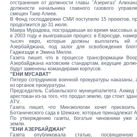
отстранения от должности главы "Азеригаз" Алихан
должности начальника главного газового управл
смещен Таир Алиев.
В Фонд господдержки СМИ поступило 15 проектов, п
продолжится до 31 июля.
Маира Мурадова, пострадавшая во время массовых а
в 2003 году и выигравшая процесс в Евросуде, намер
тысяч евро, которые должны выплатить ей пр
Азербайджана, под залог для освобождения блог
Гаджизаде и Эмина Милли.
Газета пишет, что в процессе трансформации Воо
Азербайджана натовским стандартам, ведущие долж
будут заменены командирами корпусов.
"ЕНИ МУСАВАТ"
Пятеро сотрудников военной прокуратуры наказаны, 
из органов прокуратуры.
Председатель Сабаильского муниципалитета Ахмед 
арестован из-за того, что продал землю, где стоит зда
ATV.
Газета пишет, что Минэкологии хочет присвоит
Ботанического сада в Шемахе, которые принадлежат А
По утверждению газеты, богатые чиновники уже з
земли.
"ЕНИ АЗЕРБАЙДЖАН"
Газета опубликовала статью, посвященную