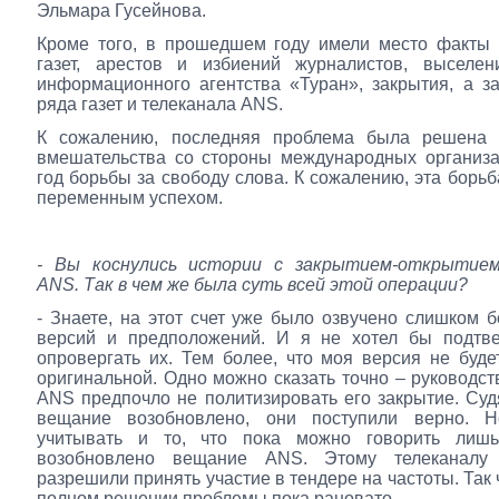
Эльмара Гусейнова.
Кроме того, в прошедшем году имели место факты
газет, арестов и избиений журналистов, выселе
информационного агентства «Туран», закрытия, а з
ряда газет и телеканала ANS.
К сожалению, последняя проблема была решена 
вмешательства со стороны международных организа
год борьбы за свободу слова. К сожалению, эта борьб
переменным успехом.
- Вы коснулись истории с закрытием-открытие
ANS. Так в чем же была суть всей этой операции?
- Знаете, на этот счет уже было озвучено слишком 
версий и предположений. И я не хотел бы подтве
опровергать их. Тем более, что моя версия не буд
оригинальной. Одно можно сказать точно – руководст
ANS предпочло не политизировать его закрытие. Судя
вещание возобновлено, они поступили верно. 
учитывать и то, что пока можно говорить лиш
возобновлено вещание ANS. Этому телеканалу 
разрешили принять участие в тендере на частоты. Так 
полном решении проблемы пока рановато.