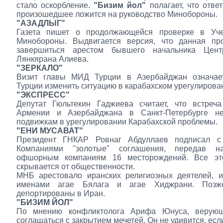
стало оскорбление.
"Бизим йол"
полагает, что ответ
произошедшее ложится на руководство Минобороны.
"АЗАДЛЫГ"
Газета пишет о продолжающейся проверке в Уч
Минобороны. Выдвигается версия, что данная пр
завершиться арестом бывшего начальника Цент
Лянкярана Алиева.
"ЗЕРКАЛО"
Визит главы МИД Турции в Азербайджан означае
Турции изменить ситуацию в карабахском урегулирова
"ЭКСПРЕСС"
Депутат Гюльтекин Гаджиева считает, что встреча
Армении и Азербайджана в Санкт-Петербурге н
подвижкам в урегулировании Карабахской проблемы.
"ЕНИ МУСАВАТ"
Президент ГНКАР Ровнаг Абдуллаев подписал с
Компаниями "золотые" соглашения, передав на
офшорным компаниям 16 месторождений. Все эт
скрывается от общественности.
МНБ арестовало иранских религиозных деятелей, и
именами агае Бялага и агае Хиджрани. Поз
депортированы в Иран.
"БИЗИМ ЙОЛ"
По мнению конфликтолога Арифа Юнуса, верующ
соглашаться с закрытием мечетей. Он не удивится, ес