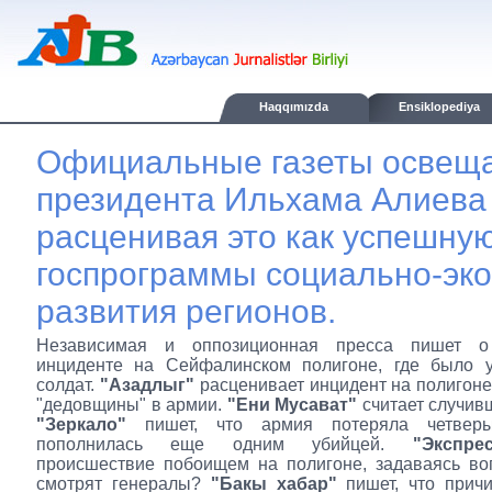
Haqqımızda
Ensiklopediya
Официальные газеты освеща
президента Ильхама Алиева 
расценивая это как успешну
госпрограммы социально-эк
развития регионов.
Независимая и оппозиционная пресса пишет о 
инциденте на Сейфалинском полигоне, где было у
солдат.
"Азадлыг"
расценивает инцидент на полигоне 
"дедовщины" в армии.
"Ени Мусават"
считает случив
"Зеркало"
пишет, что армия потеряла четвер
пополнилась еще одним убийцей.
"Экспре
происшествие побоищем на полигоне, задаваясь во
смотрят генералы?
"Бакы хабар"
пишет, что причи